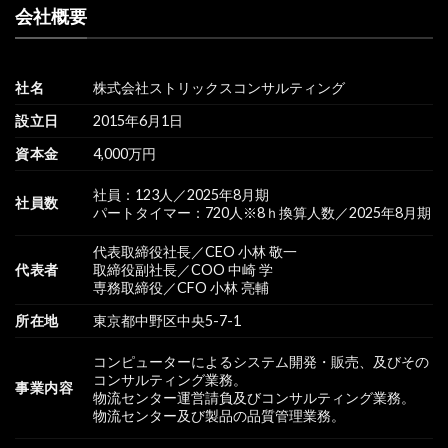
会社概要
社名
株式会社ストリックスコンサルティング
設立日
2015年6月1日
資本金
4,000万円
社員：123人／2025年8月期
社員数
パートタイマー：720人※8ｈ換算人数／2025年8月期
代表取締役社長／CEO 小林 敬一
代表者
取締役副社長／COO 中崎 学
専務取締役／CFO 小林 亮輔
所在地
東京都中野区中央5-7-1
コンピューターによるシステム開発・販売、及びその
コンサルティング業務。
事業内容
物流センター運営請負及びコンサルティング業務。
物流センター及び製品の品質管理業務。