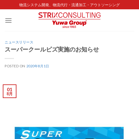
Skip
物流システム開発、物流代行・流通加工・アウトソーシング
to
content
ニュースリリース
スーパークールビズ実施のお知らせ
POSTED ON
2020年8月1日
01
8月