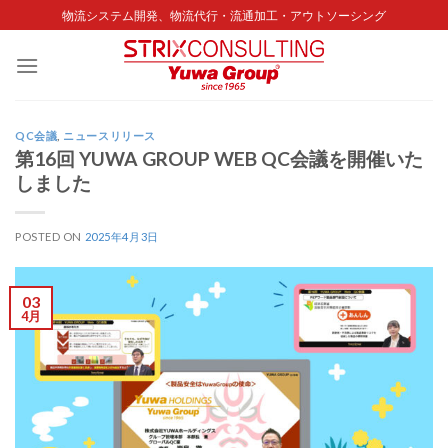
Skip
物流システム開発、物流代行・流通加工・アウトソーシング
to
content
QC会議
,
ニュースリリース
第16回 YUWA GROUP WEB QC会議を開催いた
しました
POSTED ON
2025年4月3日
03
4月