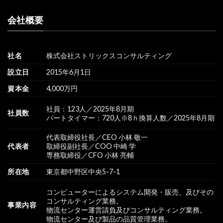
会社概要
社名
株式会社ストリックスコンサルティング
設立日
2015年6月1日
資本金
4,000万円
社員：123人／2025年8月期
社員数
パートタイマー：720人※8ｈ換算人数／2025年8月期
代表取締役社長／CEO 小林 敬一
代表者
取締役副社長／COO 中崎 学
専務取締役／CFO 小林 亮輔
所在地
東京都中野区中央5-7-1
コンピューターによるシステム開発・販売、及びその
コンサルティング業務。
事業内容
物流センター運営請負及びコンサルティング業務。
物流センター及び製品の品質管理業務。