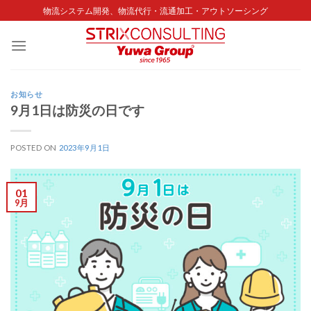
Skip
物流システム開発、物流代行・流通加工・アウトソーシング
to
content
お知らせ
9月1日は防災の日です
POSTED ON
2023年9月1日
01
9月