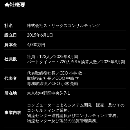
会社概要
社名
株式会社ストリックスコンサルティング
設立日
2015年6月1日
資本金
4,000万円
社員：123人／2025年8月期
社員数
パートタイマー：720人※8ｈ換算人数／2025年8月期
代表取締役社長／CEO 小林 敬一
代表者
取締役副社長／COO 中崎 学
専務取締役／CFO 小林 亮輔
所在地
東京都中野区中央5-7-1
コンピューターによるシステム開発・販売、及びその
コンサルティング業務。
事業内容
物流センター運営請負及びコンサルティング業務。
物流センター及び製品の品質管理業務。