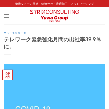
Skip
物流システム開発、物流代行・流通加工・アウトソーシング
to
content
ニュースリリース
テレワーク緊急強化月間の出社率39.9％
に。
09
2月