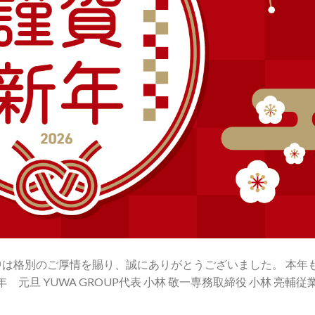
は格別のご厚情を賜り、誠にありがとうございました。 本年
 元旦 YUWA GROUP代表 小林 敬一専務取締役 小林 亮輔従