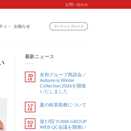
お問い合わせ
ティ
お知らせ
マーケットプレイス
最新ニュース
い
友和グループ商談会／
30
6月
Autumn & Winter
Collection 2026を開催
いたしました
夏の軽装勤務について
17
4月
第17回 YUWA GROUP
03
4月
WEB QC会議を開催い