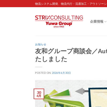
Skip
物流システム開発、物流代行・流通加工・アウトソーシ
to
content
企業情報
お知らせ
友和グループ商談会／Autumn 
たしました
POSTED ON
2026年6月30日
30
6月