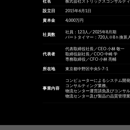
社名
株式会社ストリックスコンサルテ
設立日
2015年6月1日
資本金
4,000万円
社員：123人／2025年8月期
社員数
パートタイマー：720人※8ｈ換算人
代表取締役社長／CEO 小林 敬一
代表者
取締役副社長／COO 中崎 学
専務取締役／CFO 小林 亮輔
所在地
東京都中野区中央5-7-1
コンピューターによるシステム開
コンサルティング業務。
事業内容
物流センター運営請負及びコンサ
物流センター及び製品の品質管理