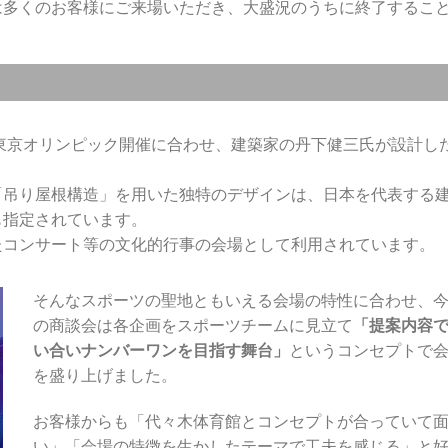
は多くのお客様にご来場いただき、大盛況のうちに終了するこ
の東京オリンピック開催に合わせ、建築家の丹下健三氏が設計し
「吊り屋根構造」を用いた独特のデザインは、日本を代表する
も指定されています。
たコンサート等の文化的行事の会場として利用されています。
そんなスポーツの聖地ともいえる会場の特性に合わせ、
の商談会は各企画をスポーツチームに見立て
「提案内容
い合いナンバーワンを目指す舞台」
というコンセプトで
を盛り上げました。
お客様からも「代々木体育館とコンセプトが合っていて
い」「会場の特徴を生かしたテーマで工夫を感じる」と