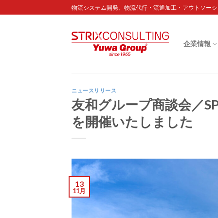
Skip
物流システム開発、物流代行・流通加工・アウトソーシ
to
content
企業情報
ニュースリリース
友和グループ商談会／SPRING
を開催いたしました
13
11月