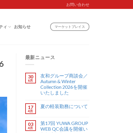
お問い合わせ
ティ
お知らせ
マーケットプレイス
最新ニュース
6
友和グループ商談会／
30
6月
Autumn & Winter
Collection 2026を開催
いたしました
夏の軽装勤務について
17
4月
第17回 YUWA GROUP
03
4月
WEB QC会議を開催い