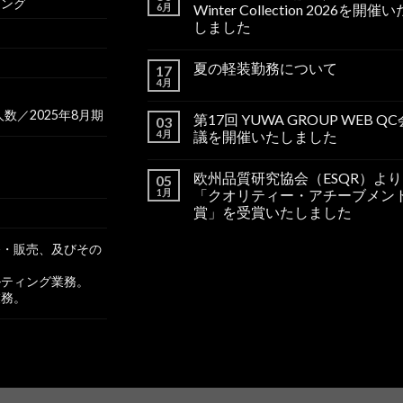
ィング
6月
Winter Collection 2026を開催い
しました
夏の軽装勤務について
17
4月
数／2025年8月期
第17回 YUWA GROUP WEB QC
03
4月
議を開催いたしました
欧州品質研究協会（ESQR）より
05
1月
「クオリティー・アチーブメン
賞」を受賞いたしました
発・販売、及びその
ルティング業務。
業務。